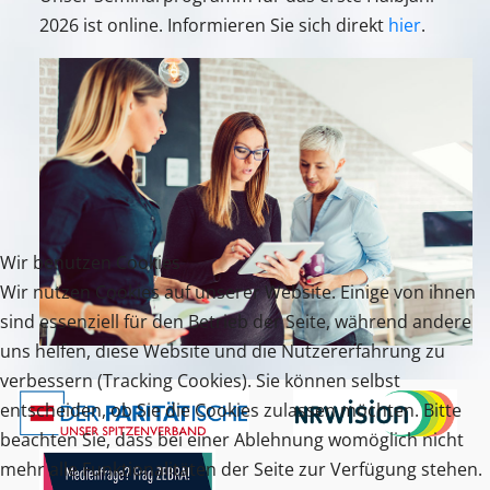
2026 ist online. Informieren Sie sich direkt
hier
.
Wir benutzen Cookies
Wir nutzen Cookies auf unserer Website. Einige von ihnen
sind essenziell für den Betrieb der Seite, während andere
uns helfen, diese Website und die Nutzererfahrung zu
verbessern (Tracking Cookies). Sie können selbst
entscheiden, ob Sie die Cookies zulassen möchten. Bitte
beachten Sie, dass bei einer Ablehnung womöglich nicht
mehr alle Funktionalitäten der Seite zur Verfügung stehen.