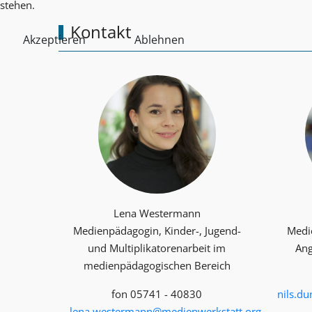
stehen.
Kontakt
Akzeptieren
Ablehnen
Lena Westermann
Medienpädagogin, Kinder-, Jugend-
Medi
und Multiplika­toren­arbeit im
Ang
medienpädagogischen Bereich
fon 05741 - 40830
nils.d
lena.westermann@medienwerkstatt.org