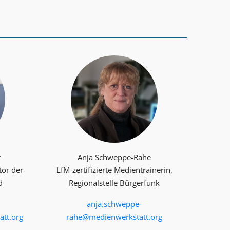
r
Anja Schweppe-Rahe
tor der
LfM-zertifizierte Medientrainerin,
d
Regionalstelle Bürgerfunk
anja.schweppe-
tt.org
rahe@medienwerkstatt.org