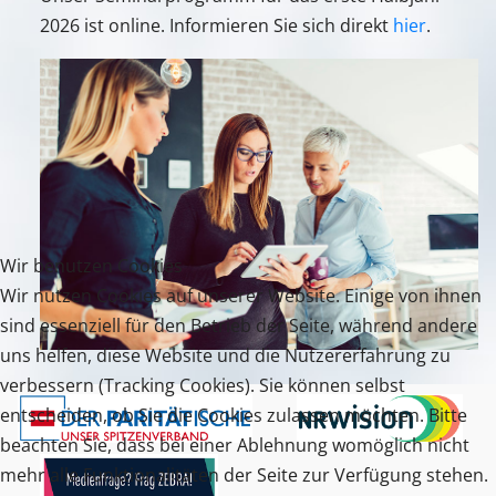
2026 ist online. Informieren Sie sich direkt
hier
.
Wir benutzen Cookies
Wir nutzen Cookies auf unserer Website. Einige von ihnen
sind essenziell für den Betrieb der Seite, während andere
uns helfen, diese Website und die Nutzererfahrung zu
verbessern (Tracking Cookies). Sie können selbst
entscheiden, ob Sie die Cookies zulassen möchten. Bitte
beachten Sie, dass bei einer Ablehnung womöglich nicht
mehr alle Funktionalitäten der Seite zur Verfügung stehen.