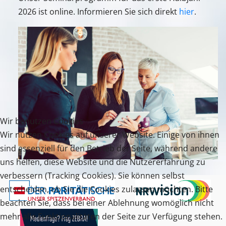
2026 ist online. Informieren Sie sich direkt
hier
.
Wir benutzen Cookies
Wir nutzen Cookies auf unserer Website. Einige von ihnen
sind essenziell für den Betrieb der Seite, während andere
uns helfen, diese Website und die Nutzererfahrung zu
verbessern (Tracking Cookies). Sie können selbst
entscheiden, ob Sie die Cookies zulassen möchten. Bitte
beachten Sie, dass bei einer Ablehnung womöglich nicht
mehr alle Funktionalitäten der Seite zur Verfügung stehen.