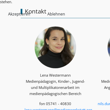
stehen.
Kontakt
Akzeptieren
Ablehnen
Lena Westermann
Medienpädagogin, Kinder-, Jugend-
Medi
und Multiplika­toren­arbeit im
Ang
medienpädagogischen Bereich
fon 05741 - 40830
nils.d
lena.westermann@medienwerkstatt.org