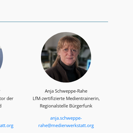
r
Anja Schweppe-Rahe
tor der
LfM-zertifizierte Medientrainerin,
d
Regionalstelle Bürgerfunk
anja.schweppe-
tt.org
rahe@medienwerkstatt.org