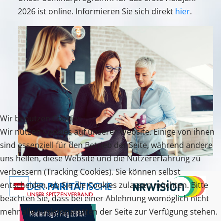
2026 ist online. Informieren Sie sich direkt
hier
.
Wir benutzen Cookies
Wir nutzen Cookies auf unserer Website. Einige von ihnen
sind essenziell für den Betrieb der Seite, während andere
uns helfen, diese Website und die Nutzererfahrung zu
verbessern (Tracking Cookies). Sie können selbst
entscheiden, ob Sie die Cookies zulassen möchten. Bitte
beachten Sie, dass bei einer Ablehnung womöglich nicht
mehr alle Funktionalitäten der Seite zur Verfügung stehen.