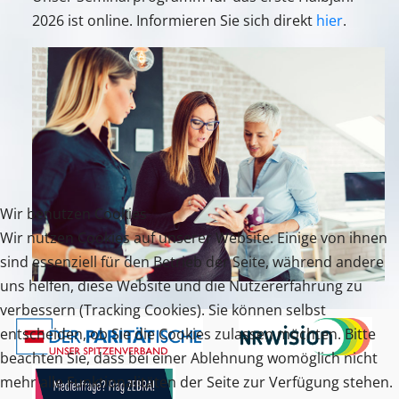
2026 ist online. Informieren Sie sich direkt
hier
.
Wir benutzen Cookies
Wir nutzen Cookies auf unserer Website. Einige von ihnen
sind essenziell für den Betrieb der Seite, während andere
uns helfen, diese Website und die Nutzererfahrung zu
verbessern (Tracking Cookies). Sie können selbst
entscheiden, ob Sie die Cookies zulassen möchten. Bitte
beachten Sie, dass bei einer Ablehnung womöglich nicht
mehr alle Funktionalitäten der Seite zur Verfügung stehen.