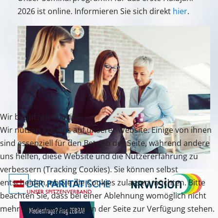
2026 ist online. Informieren Sie sich direkt
hier
.
Wir benutzen Cookies
Wir nutzen Cookies auf unserer Website. Einige von ihnen
sind essenziell für den Betrieb der Seite, während andere
uns helfen, diese Website und die Nutzererfahrung zu
verbessern (Tracking Cookies). Sie können selbst
entscheiden, ob Sie die Cookies zulassen möchten. Bitte
beachten Sie, dass bei einer Ablehnung womöglich nicht
mehr alle Funktionalitäten der Seite zur Verfügung stehen.