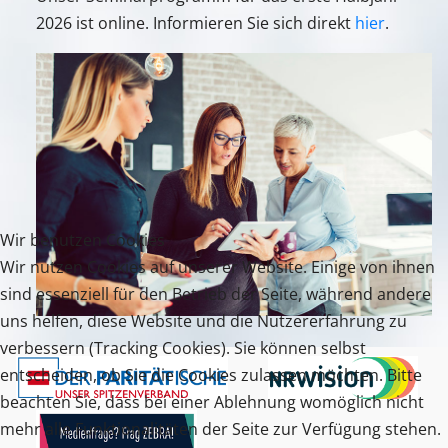
2026 ist online. Informieren Sie sich direkt
hier
.
Wir benutzen Cookies
Wir nutzen Cookies auf unserer Website. Einige von ihnen
sind essenziell für den Betrieb der Seite, während andere
uns helfen, diese Website und die Nutzererfahrung zu
verbessern (Tracking Cookies). Sie können selbst
entscheiden, ob Sie die Cookies zulassen möchten. Bitte
beachten Sie, dass bei einer Ablehnung womöglich nicht
mehr alle Funktionalitäten der Seite zur Verfügung stehen.