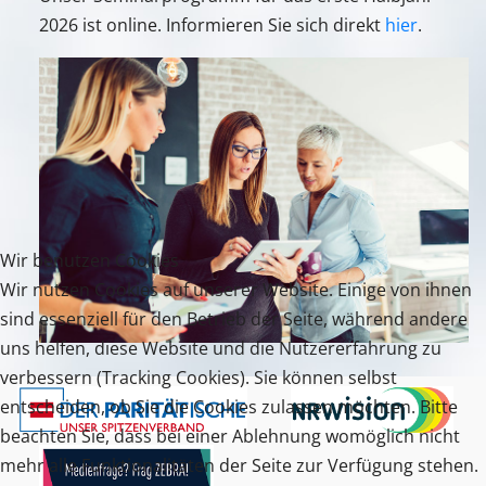
2026 ist online. Informieren Sie sich direkt
hier
.
Wir benutzen Cookies
Wir nutzen Cookies auf unserer Website. Einige von ihnen
sind essenziell für den Betrieb der Seite, während andere
uns helfen, diese Website und die Nutzererfahrung zu
verbessern (Tracking Cookies). Sie können selbst
entscheiden, ob Sie die Cookies zulassen möchten. Bitte
beachten Sie, dass bei einer Ablehnung womöglich nicht
mehr alle Funktionalitäten der Seite zur Verfügung stehen.