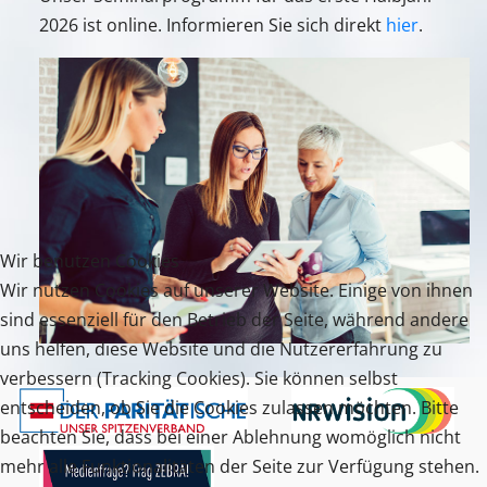
2026 ist online. Informieren Sie sich direkt
hier
.
Wir benutzen Cookies
Wir nutzen Cookies auf unserer Website. Einige von ihnen
sind essenziell für den Betrieb der Seite, während andere
uns helfen, diese Website und die Nutzererfahrung zu
verbessern (Tracking Cookies). Sie können selbst
entscheiden, ob Sie die Cookies zulassen möchten. Bitte
beachten Sie, dass bei einer Ablehnung womöglich nicht
mehr alle Funktionalitäten der Seite zur Verfügung stehen.