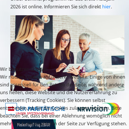
2026 ist online. Informieren Sie sich direkt
hier
.
Wir benutzen Cookies
Wir nutzen Cookies auf unserer Website. Einige von ihnen
sind essenziell für den Betrieb der Seite, während andere
uns helfen, diese Website und die Nutzererfahrung zu
verbessern (Tracking Cookies). Sie können selbst
entscheiden, ob Sie die Cookies zulassen möchten. Bitte
beachten Sie, dass bei einer Ablehnung womöglich nicht
mehr alle Funktionalitäten der Seite zur Verfügung stehen.