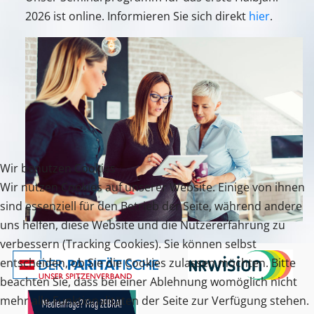
2026 ist online. Informieren Sie sich direkt
hier
.
Wir benutzen Cookies
Wir nutzen Cookies auf unserer Website. Einige von ihnen
sind essenziell für den Betrieb der Seite, während andere
uns helfen, diese Website und die Nutzererfahrung zu
verbessern (Tracking Cookies). Sie können selbst
entscheiden, ob Sie die Cookies zulassen möchten. Bitte
beachten Sie, dass bei einer Ablehnung womöglich nicht
mehr alle Funktionalitäten der Seite zur Verfügung stehen.