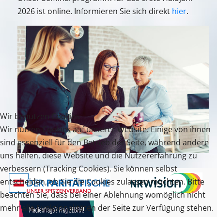
2026 ist online. Informieren Sie sich direkt
hier
.
Wir benutzen Cookies
Wir nutzen Cookies auf unserer Website. Einige von ihnen
sind essenziell für den Betrieb der Seite, während andere
uns helfen, diese Website und die Nutzererfahrung zu
verbessern (Tracking Cookies). Sie können selbst
entscheiden, ob Sie die Cookies zulassen möchten. Bitte
beachten Sie, dass bei einer Ablehnung womöglich nicht
mehr alle Funktionalitäten der Seite zur Verfügung stehen.